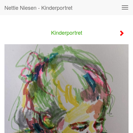
Nettie Niesen - Kinderportret
Tog
navi
Kinderportret